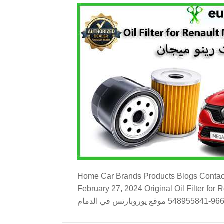
Home Car Brands Products Blogs Contact Us About Us O
February 27, 2024 Original Oil Filter for Renault Megane Dammam الدمام اتصل الآن للشراء