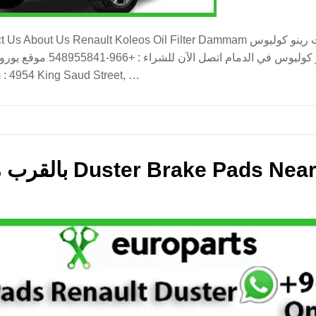
Koleos Oil Filter Dammam فلتر زيت رينو كوليوس marketing February 24, 2024
mmam : 4954 King Saud Street, …
بالقرب مني رينو داستر قماشات Duster Brake Pads