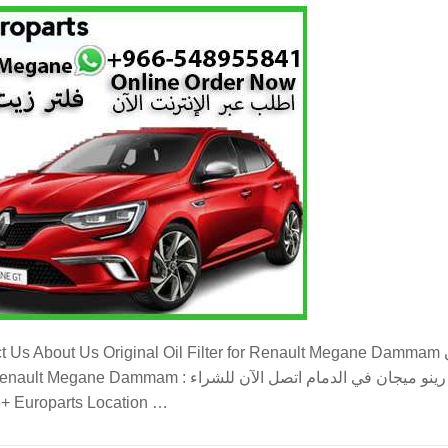
riginal Oil Filter for Renault Megane Dammam فلتر زيت اصلي لرينو ميجان marketing
فلتر زيت اصلي لرينو ميجان محل فلتر زيت رينو ميجان في  :
+966-548955841 موقع يوروبارتس في الدمام Europarts Location …