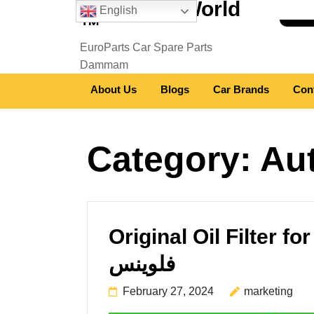
European World
English
™
EuroParts Car Spare Parts
Dammam
About Us
Blogs
Car Brands
Con
Category:
Aut
Original Oil Filter for Rena
فلوينس
February 27, 2024
marketing