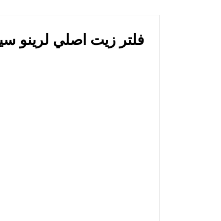
Filter for Renault Symbol Dammam فلتر زيت اصلي لرينو سيمبول