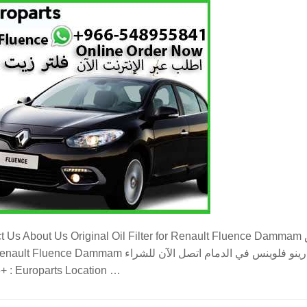
iginal Oil Filter for Renault Fluence Dammam فلتر زيت اصلي لرينو فلوينس marketing
فلتر زيت اصلي لرينو فلوينس محل فلتر زيت رينو فلوينس في 
: +966-548955841 موقع يوروبارتس في الدمام Europarts Location …