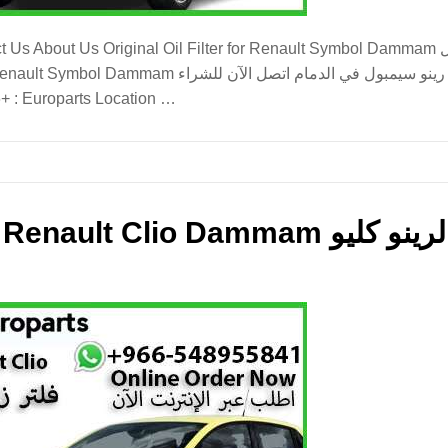
iginal Oil Filter for Renault Symbol Dammam فلتر زيت اصلي لرينو سيمبول marketing
فلتر زيت اصلي لرينو سيمبول محل فلتر زيت رينو سيمبول في
: +966-548955841 موقع يوروبارتس في الدمام Europarts Location …
Original Oil Filter for R