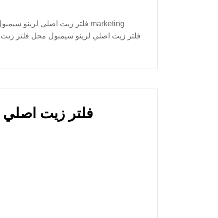
enault Clio Dammam فلتر زيت اصلي لرينو كليو