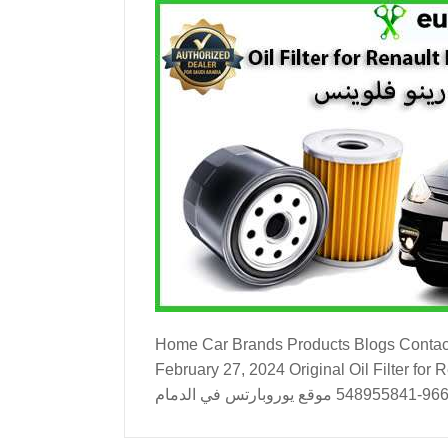
Home Car Brands Products Blogs Contact Us About Us Or
February 27, 2024 Original Oil Filter for Renault Fluence Dammam الدمام اتصل الآن للشراء